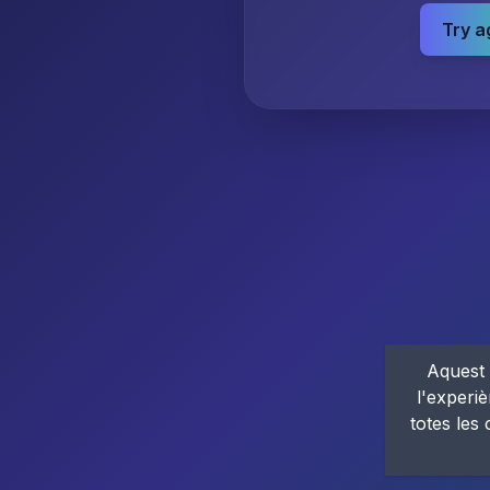
Try a
Aquest 
l'experiè
totes les