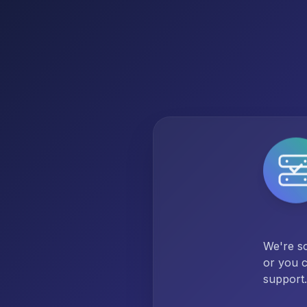
We're so
or you c
support.