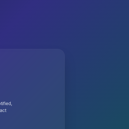
ified,
act