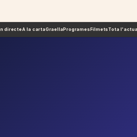
 En directe
A la carta
Graella
Programes
Filmets
Tota l'actua