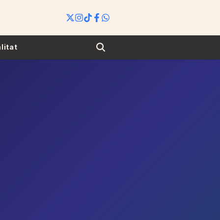
Search
litat