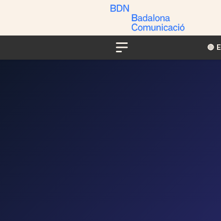
🔴​​
Menu