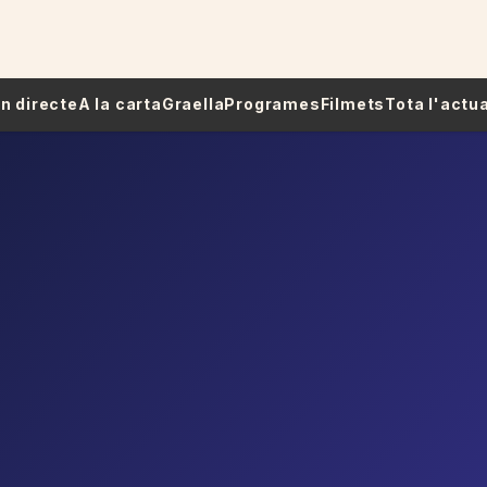
 En directe
A la carta
Graella
Programes
Filmets
Tota l'actua