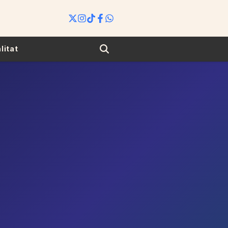
Search
litat