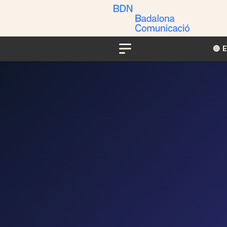
🔴​​
Menu