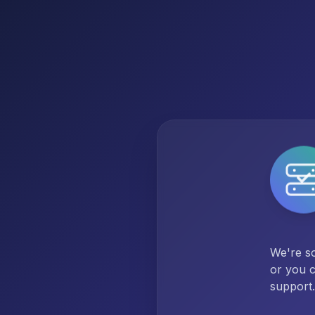
We're so
or you c
support.