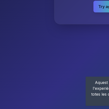
Try a
Aquest 
l'experiè
totes les