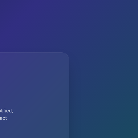
ified,
act