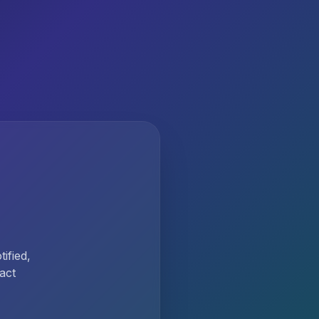
ified,
act