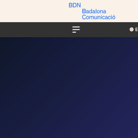
🔴​​
Menu