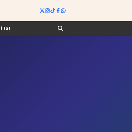
Search
litat