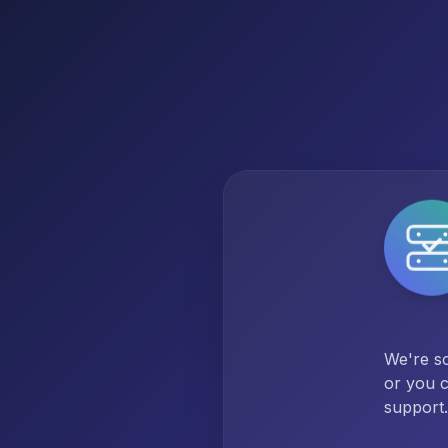
We're so
or you c
support.