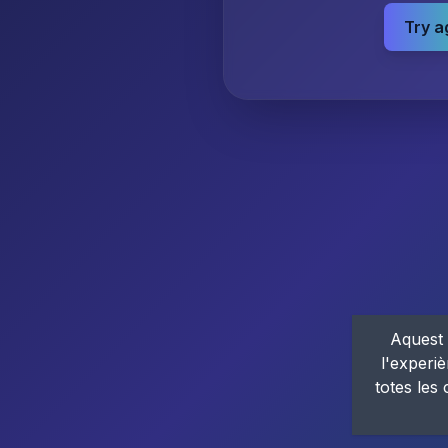
Try a
Aquest 
l'experiè
totes les