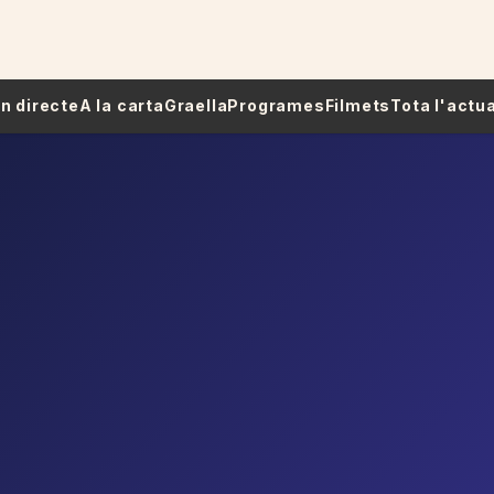
 En directe
A la carta
Graella
Programes
Filmets
Tota l'actua