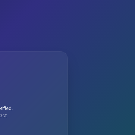
ified,
act