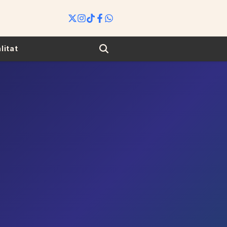
Search
litat