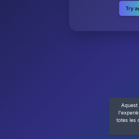
Try a
Aquest 
l'experiè
totes les