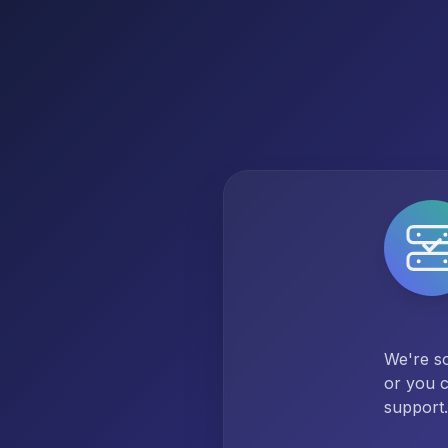
We're so
or you c
support.