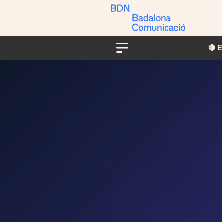
🔴​​
Menu