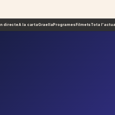
 En directe
A la carta
Graella
Programes
Filmets
Tota l'actua