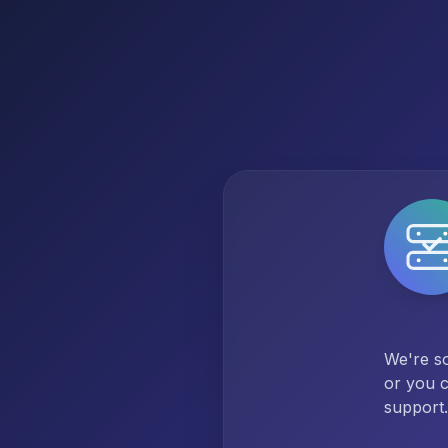
We're so
or you c
support.