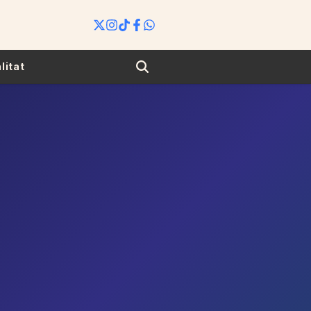
Search
litat