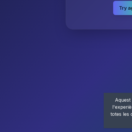
Try a
Aquest 
l'experiè
totes les