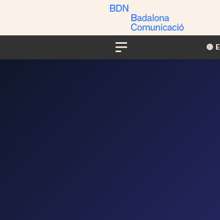
🔴​​
Menu