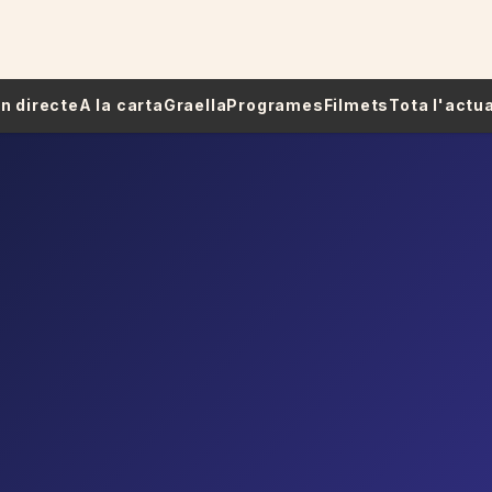
 En directe
A la carta
Graella
Programes
Filmets
Tota l'actua