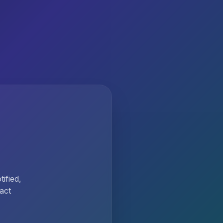
ified,
act