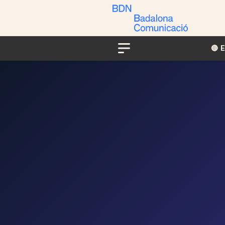
🔴​​
Menu