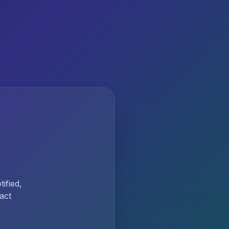
ified,
act