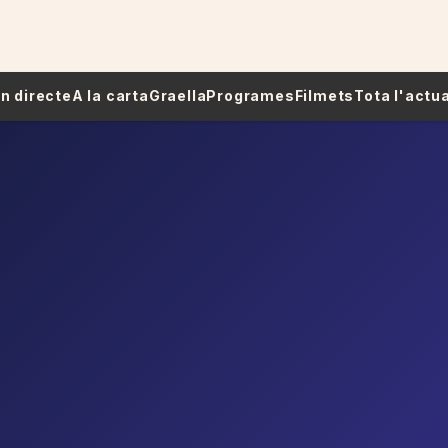
 En directe
A la carta
Graella
Programes
Filmets
Tota l'actua