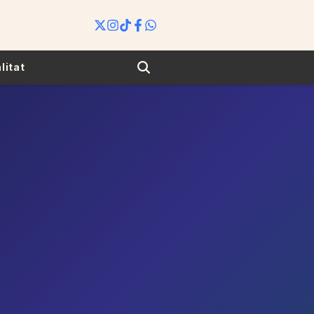
Search
litat