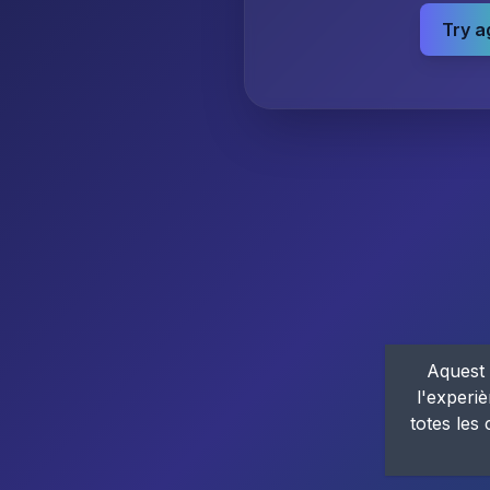
Try a
Aquest 
l'experiè
totes les