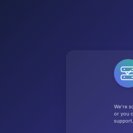
We're so
or you c
support.