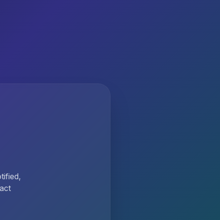
ified,
act