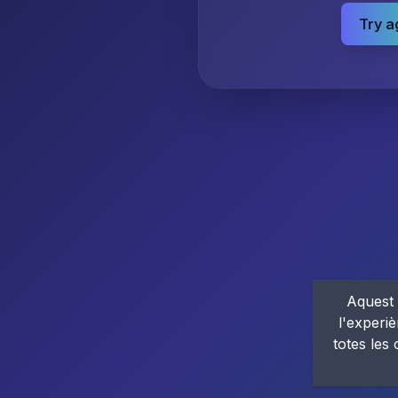
Try a
Aquest 
l'experiè
totes les