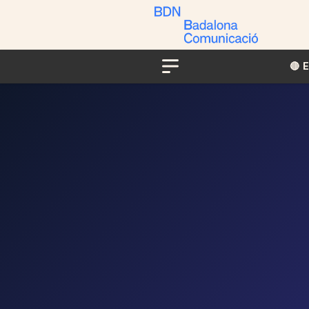
🔴​​
Menu