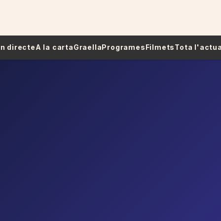
 En directe
A la carta
Graella
Programes
Filmets
Tota l'actua