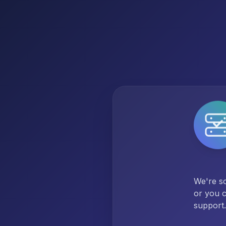
We're so
or you c
support.