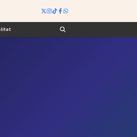
Search
litat