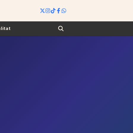
Search
litat