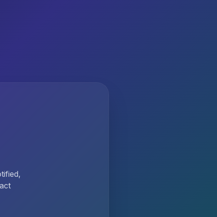
ified,
act