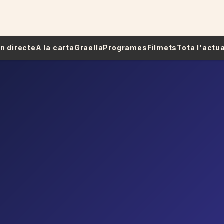
 En directe
A la carta
Graella
Programes
Filmets
Tota l'actua