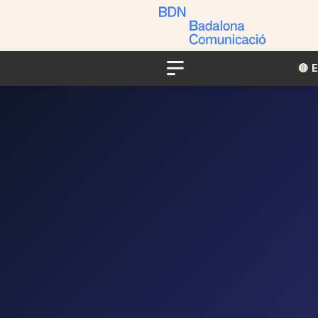
🔴​​
Menu