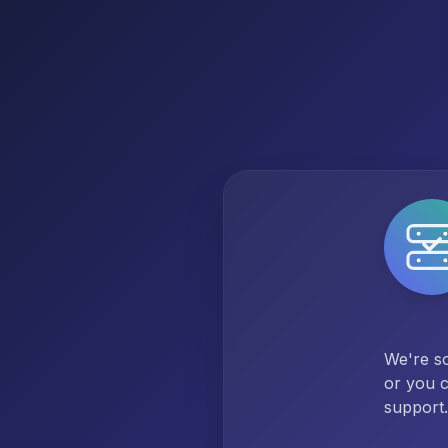
We're so
or you c
support.