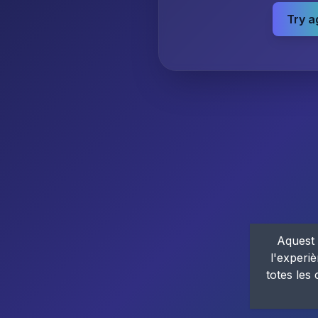
Try a
Aquest 
l'experiè
totes les