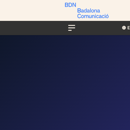
🔴​​
Menu