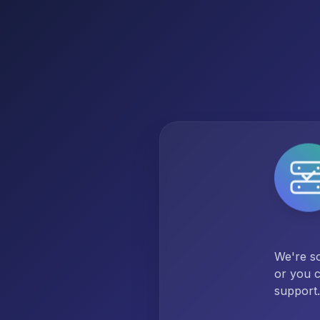
We're so
or you c
support.