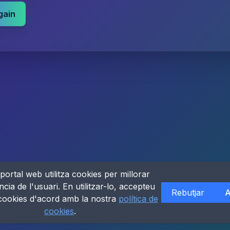
gain
portal web utilitza cookies per millorar
ncia de l'usuari. En utilitzar-lo, accepteu
Rebutjar
A
 cookies d'acord amb la nostra
política de
cookies
.