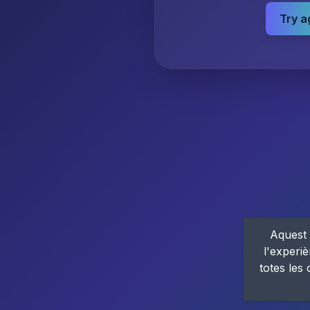
Try a
Aquest 
l'experiè
totes les