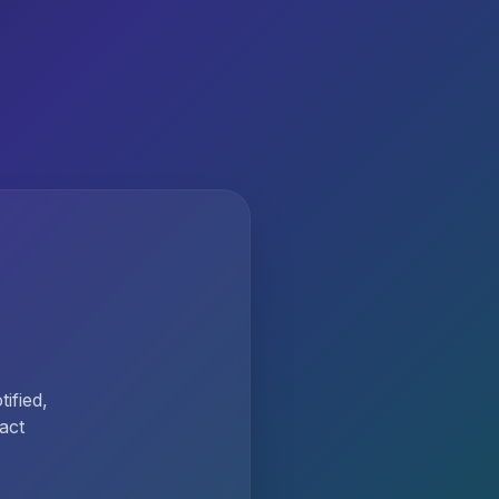
ified,
act