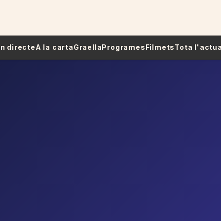
 En directe
A la carta
Graella
Programes
Filmets
Tota l'actua