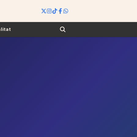
Search
litat