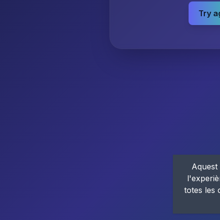
Try a
Aquest 
l'experiè
totes les