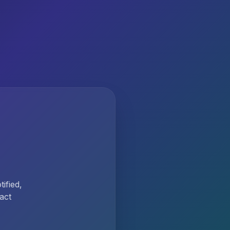
ified,
act