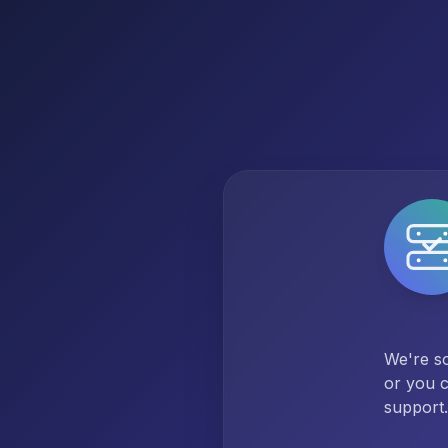
We're so
or you c
support.