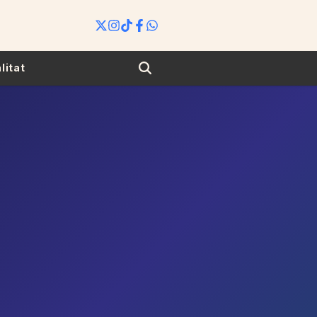
Search
litat