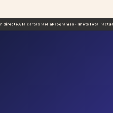
 En directe
A la carta
Graella
Programes
Filmets
Tota l'actua