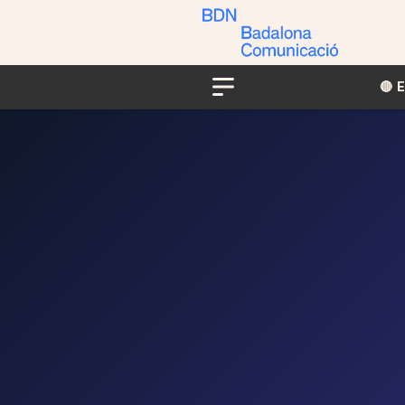
🔴​​
Menu