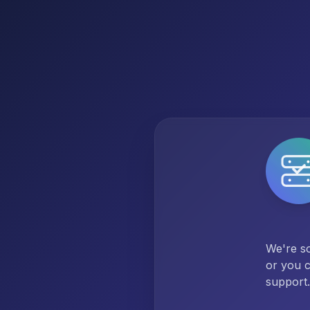
We're so
or you c
support.