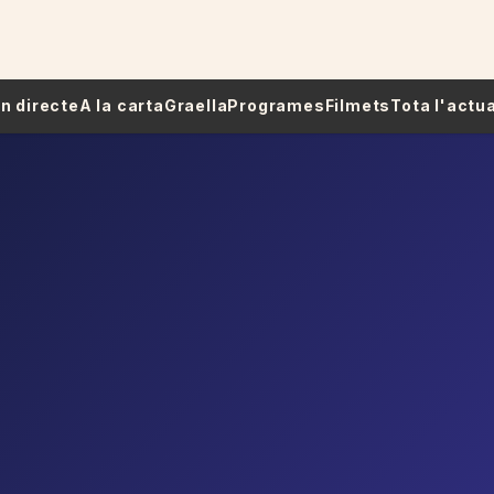
 En directe
A la carta
Graella
Programes
Filmets
Tota l'actua