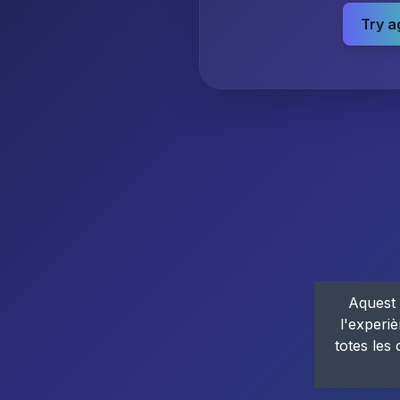
Try a
Aquest 
l'experiè
totes les