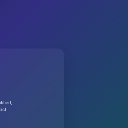
ified,
act