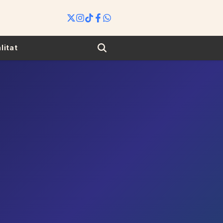
Search
litat