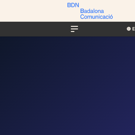
🔴​​
Menu