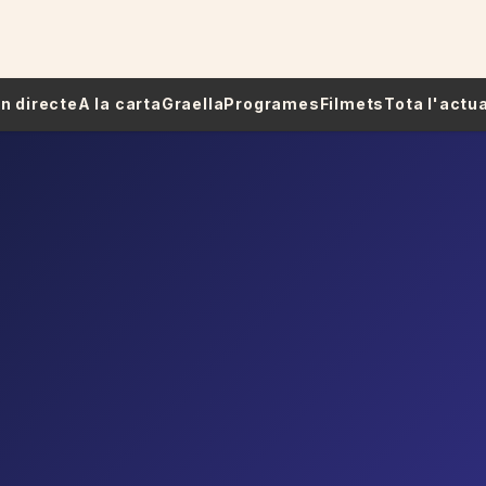
 En directe
A la carta
Graella
Programes
Filmets
Tota l'actua