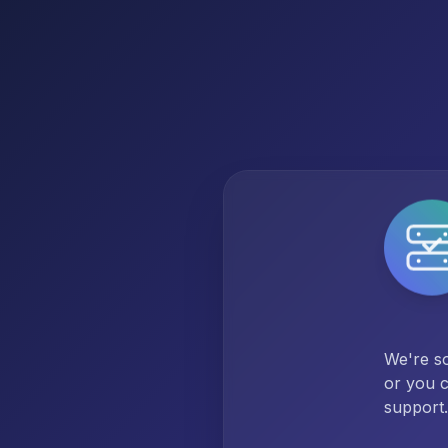
We're so
or you c
support.