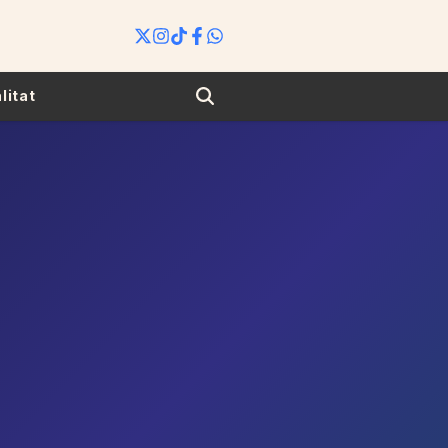
Search
litat