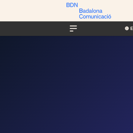
🔴​​
Menu