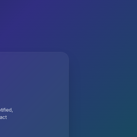
ified,
act