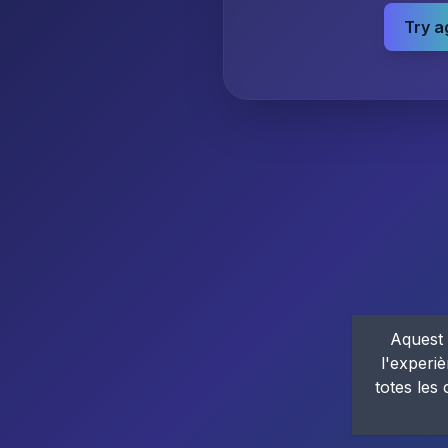
Try a
Aquest 
l'experiè
totes les