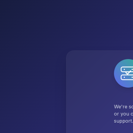
We're so
or you c
support.