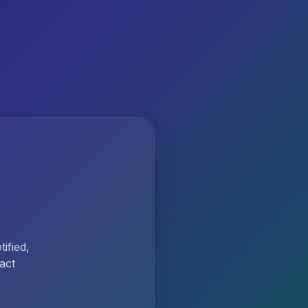
ified,
act