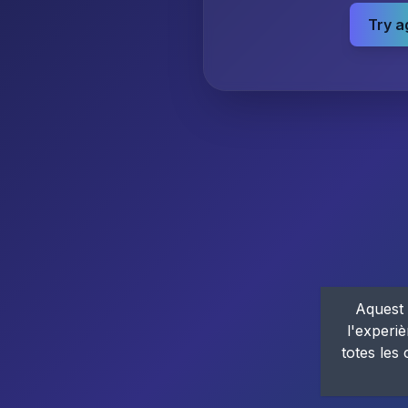
Try a
Aquest 
l'experiè
totes les