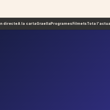
 En directe
A la carta
Graella
Programes
Filmets
Tota l'actua