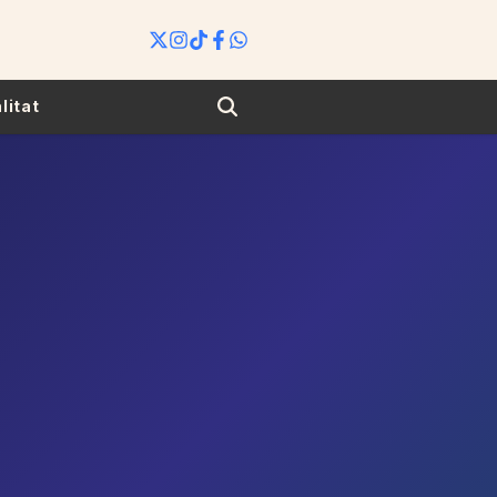
Search
litat