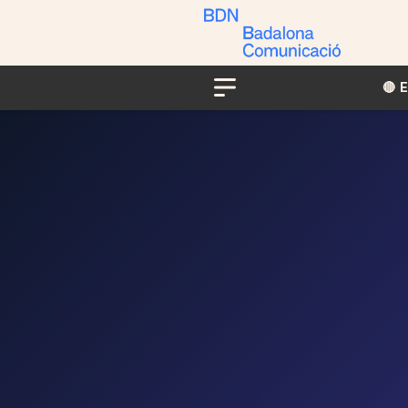
🔴​​
Menu