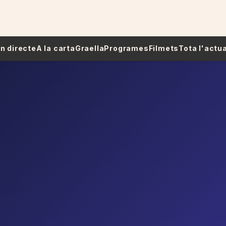
 En directe
A la carta
Graella
Programes
Filmets
Tota l'actua