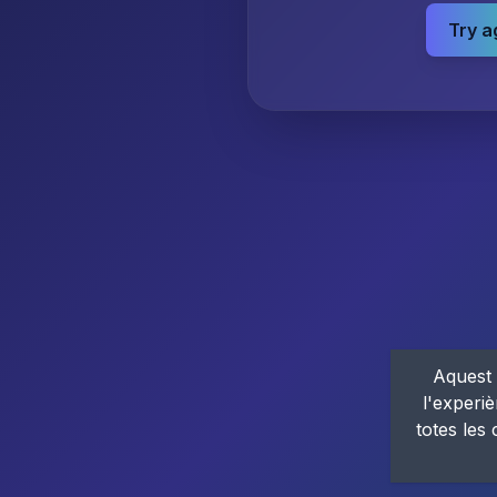
Try a
Aquest 
l'experiè
totes les