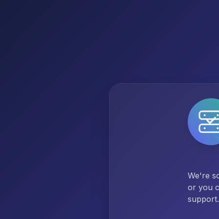
We're so
or you c
support.