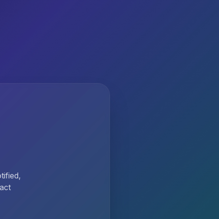
ified,
act