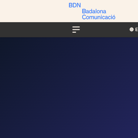
🔴​​
Menu