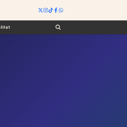
Search
litat