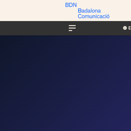
🔴​​
Menu