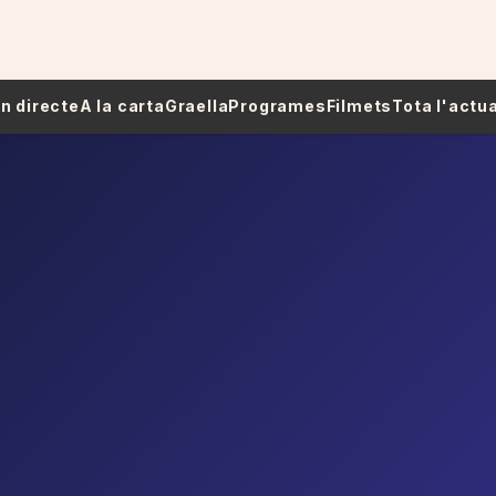
 En directe
A la carta
Graella
Programes
Filmets
Tota l'actua