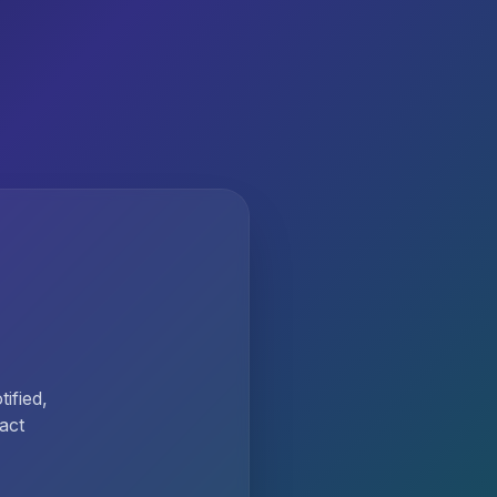
ified,
act