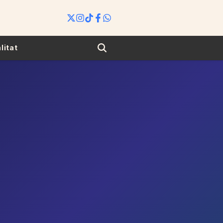
Search
litat