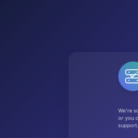
We're so
or you c
support.