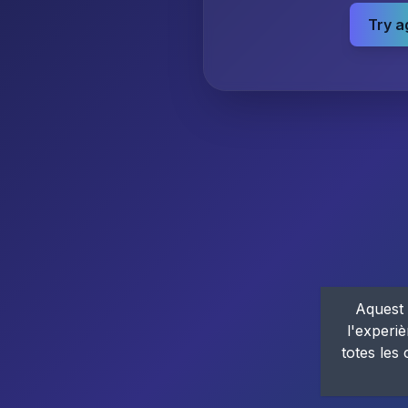
Try a
Aquest 
l'experiè
totes les