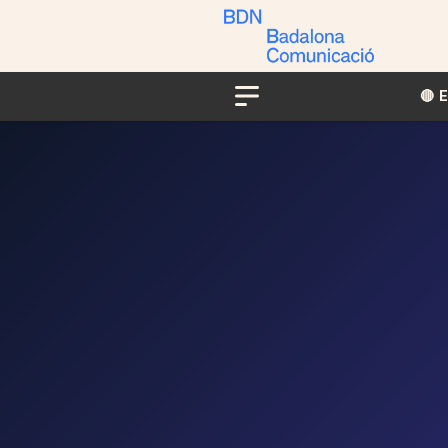
🔴​​
Menu