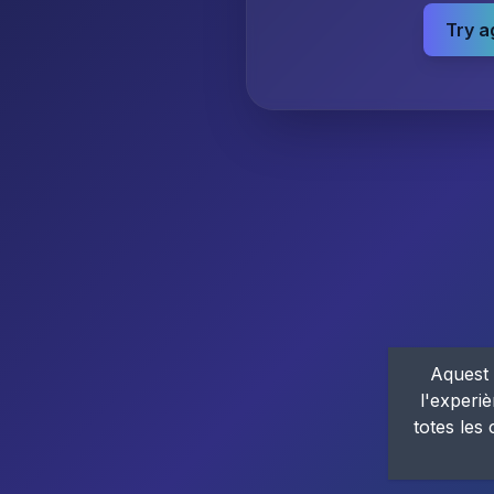
Try a
Aquest 
l'experiè
totes les