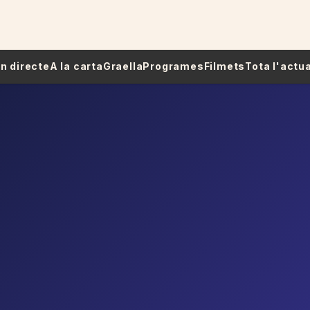
 En directe
A la carta
Graella
Programes
Filmets
Tota l'actua