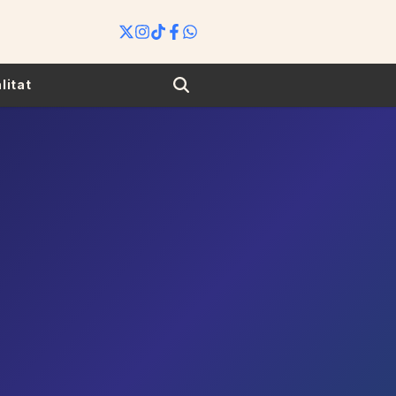
Search
litat