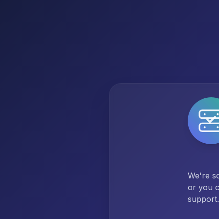
We're so
or you c
support.