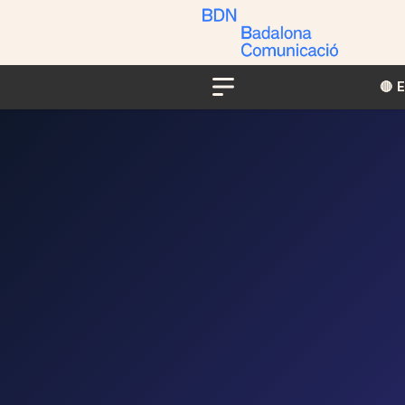
🔴​​
Menu