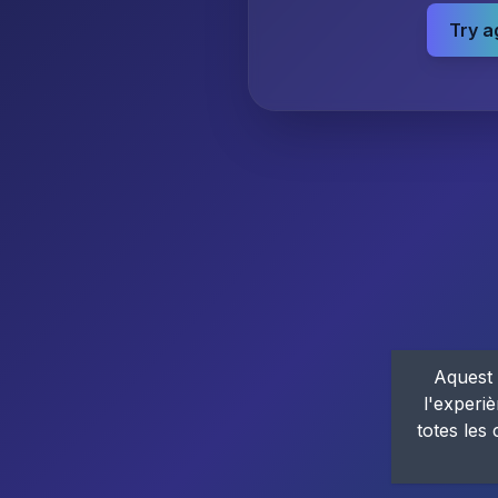
Try a
Aquest 
l'experiè
totes les