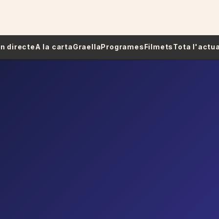
 En directe
A la carta
Graella
Programes
Filmets
Tota l'actua