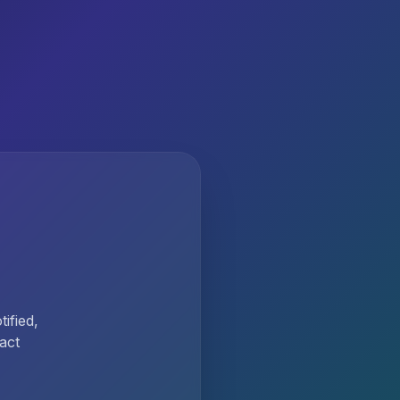
ified,
act