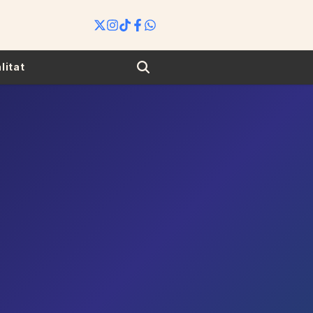
Search
litat