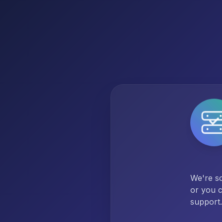
We're so
or you c
support.