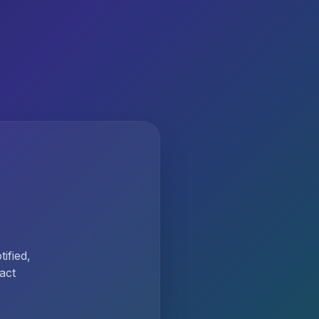
ified,
act