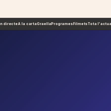
 En directe
A la carta
Graella
Programes
Filmets
Tota l'actua