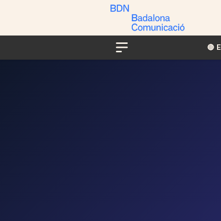
🔴​​
Menu