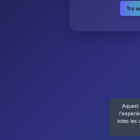
Try a
Aquest 
l'experiè
totes les