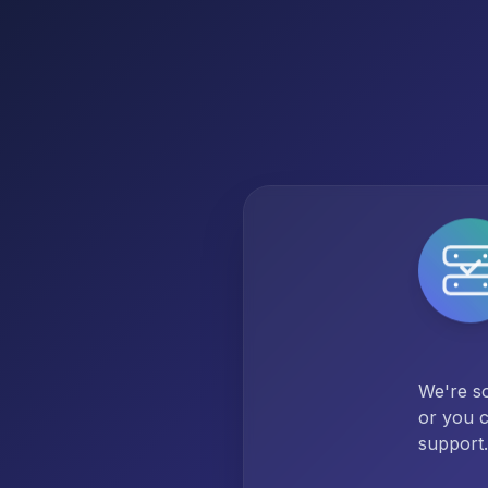
We're so
or you c
support.