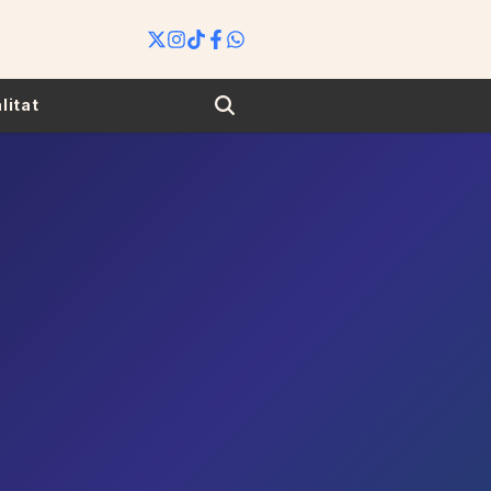
Search
litat