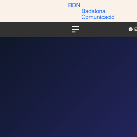
🔴​​
Menu