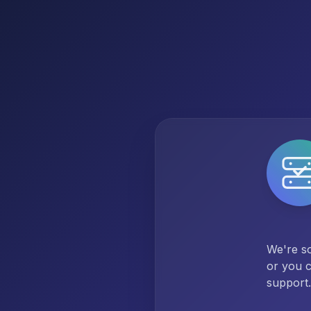
We're so
or you c
support.