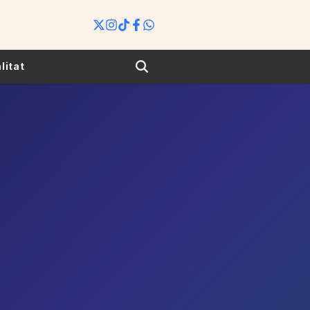
Search
litat