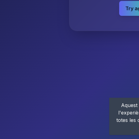
Try a
Aquest 
l'experiè
totes les