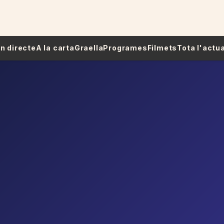
 En directe
A la carta
Graella
Programes
Filmets
Tota l'actua