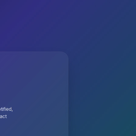
ified,
act