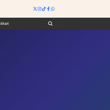
Search
litat