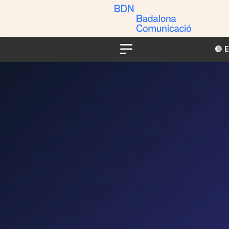
🔴​​
Menu