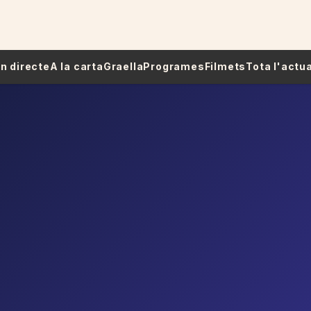
 En directe
A la carta
Graella
Programes
Filmets
Tota l'actua