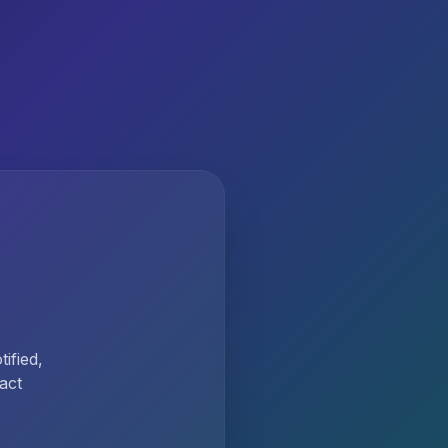
ified,
act