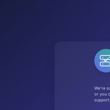
We're so
or you c
support.