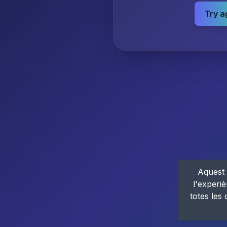
Try a
Aquest 
l'experiè
totes les