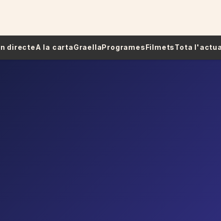
 En directe
A la carta
Graella
Programes
Filmets
Tota l'actua