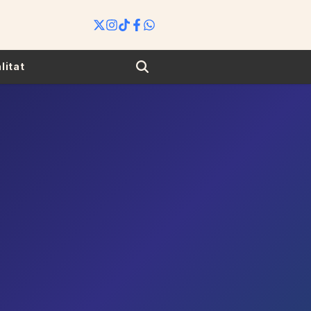
Search
litat