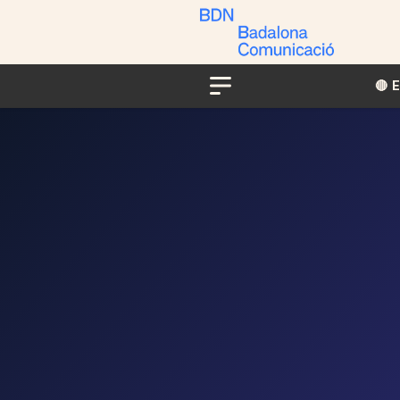
🔴​​
Menu