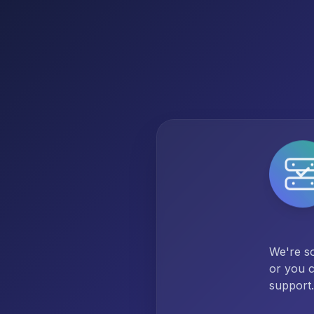
We're so
or you c
support.