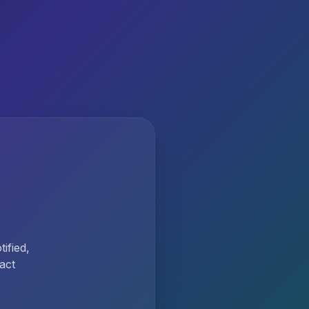
ified,
act