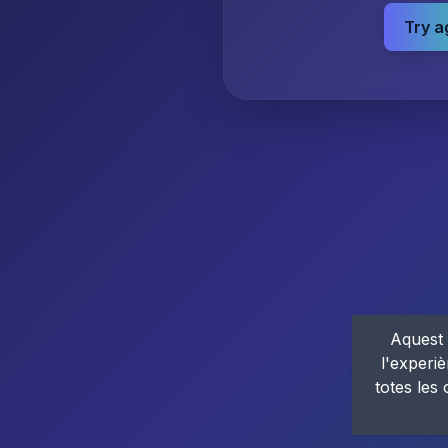
Try a
Aquest 
l'experiè
totes les