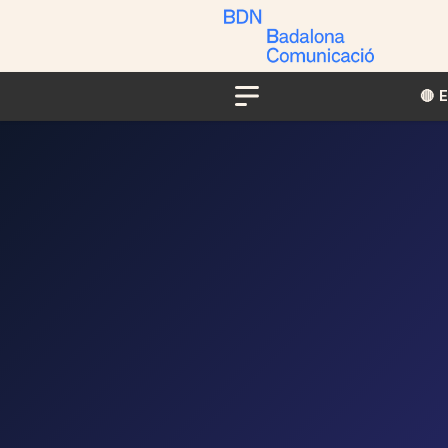
🔴​​
Menu