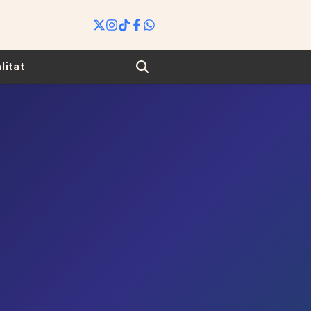
Search
litat