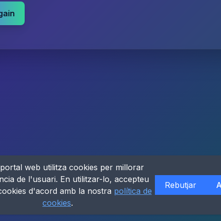
gain
portal web utilitza cookies per millorar
ncia de l'usuari. En utilitzar-lo, accepteu
Rebutjar
A
 cookies d'acord amb la nostra
política de
cookies
.