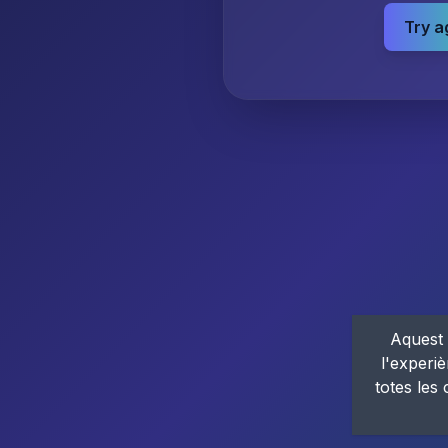
Try a
Aquest 
l'experiè
totes les