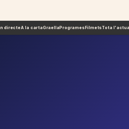
 En directe
A la carta
Graella
Programes
Filmets
Tota l'actua