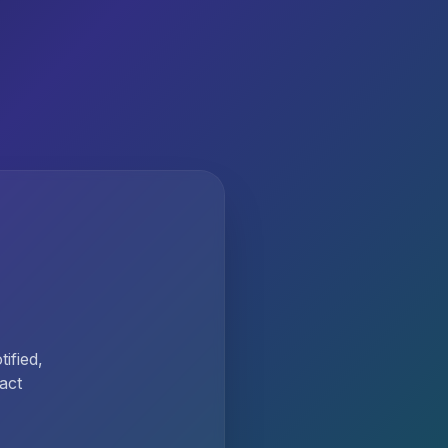
ified,
act