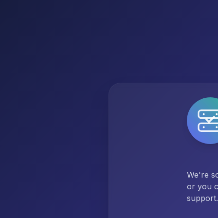
We're so
or you c
support.