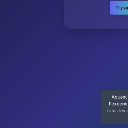
Try a
Aquest 
l'experiè
totes les