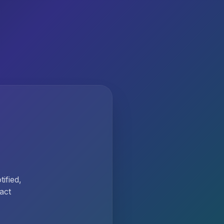
ified,
act