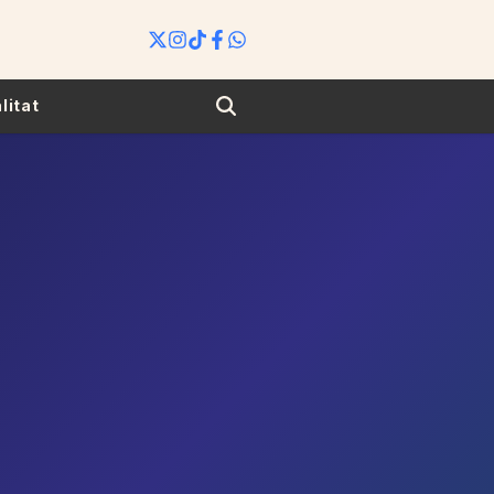
Search
litat