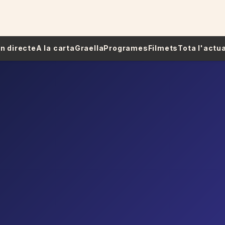
 En directe
A la carta
Graella
Programes
Filmets
Tota l'actua