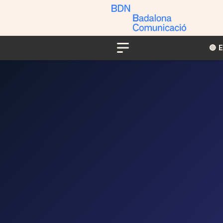
🔴​​
Menu