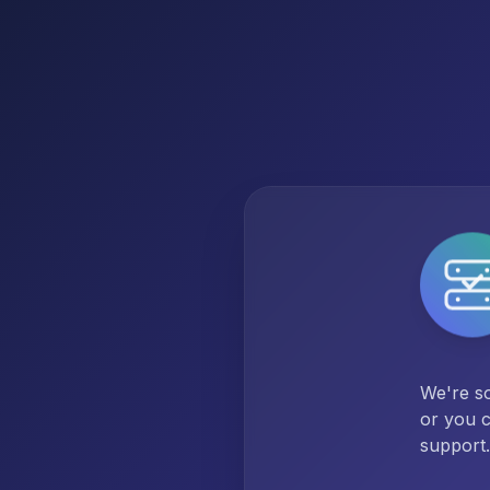
We're so
or you c
support.