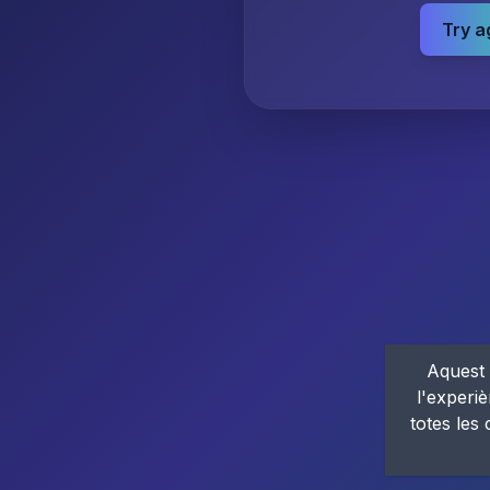
Try a
Aquest 
l'experiè
totes les