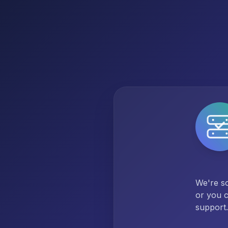
We're so
or you c
support.