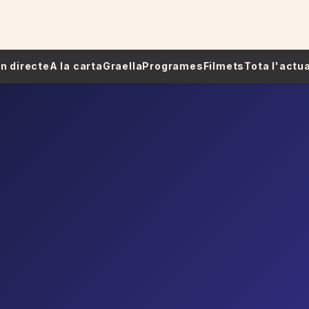
 En directe
A la carta
Graella
Programes
Filmets
Tota l'actua