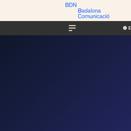
🔴​​
Menu