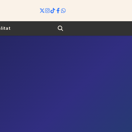
Search
litat