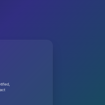
ified,
act