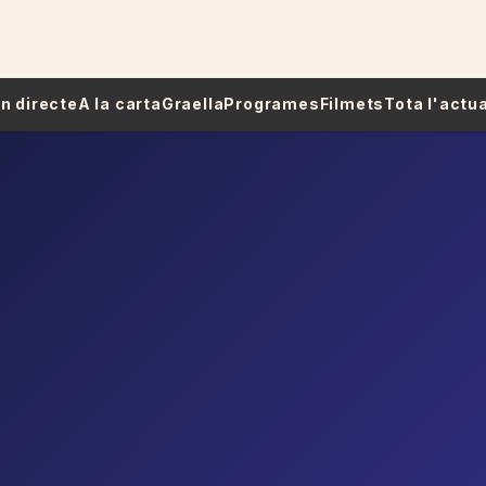
 En directe
A la carta
Graella
Programes
Filmets
Tota l'actua