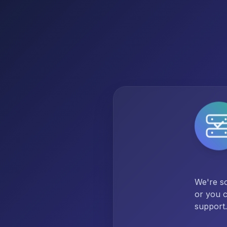
We're so
or you c
support.