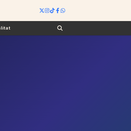
Search
litat