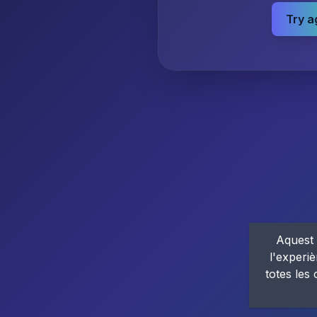
Try a
Aquest 
l'experiè
totes les