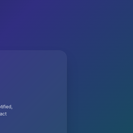
ified,
act