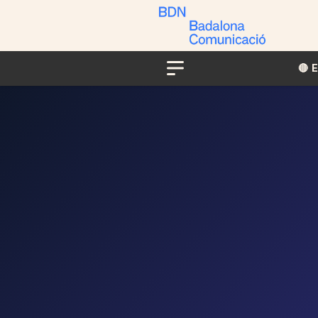
🔴​​
Menu