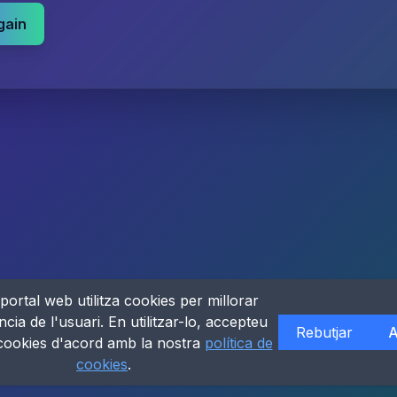
gain
portal web utilitza cookies per millorar
ncia de l'usuari. En utilitzar-lo, accepteu
Rebutjar
A
 cookies d'acord amb la nostra
política de
cookies
.