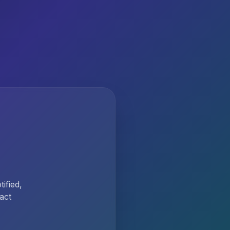
ified,
act