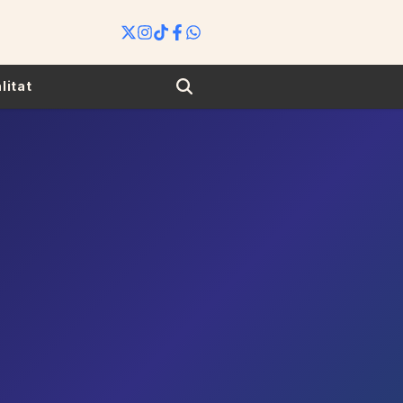
Search
litat