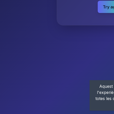
Try a
Aquest 
l'experiè
totes les