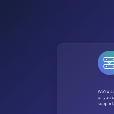
We're so
or you c
support.