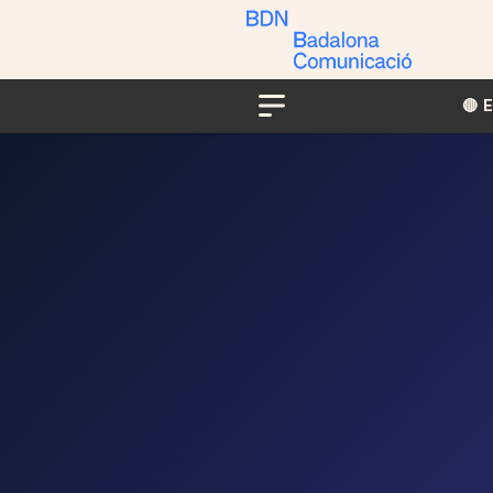
🔴​​
Menu