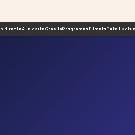
 En directe
A la carta
Graella
Programes
Filmets
Tota l'actua