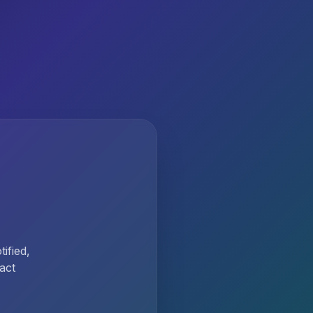
ified,
act