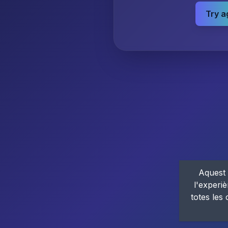
Try a
Aquest 
l'experiè
totes les