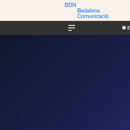
🔴​​
Menu