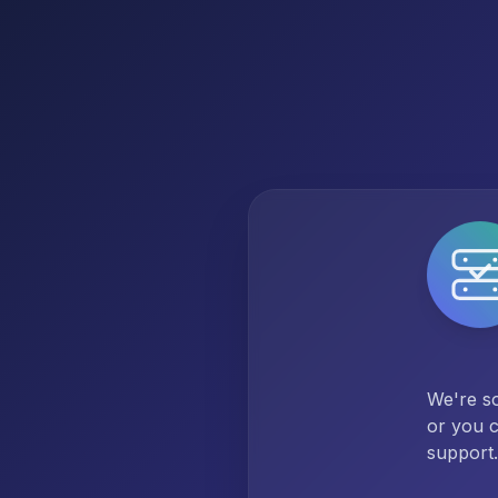
We're so
or you c
support.