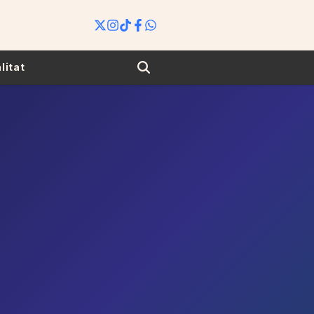
Search
litat