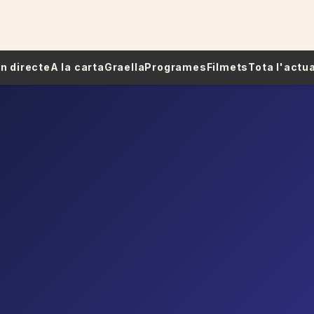
 En directe
A la carta
Graella
Programes
Filmets
Tota l'actua