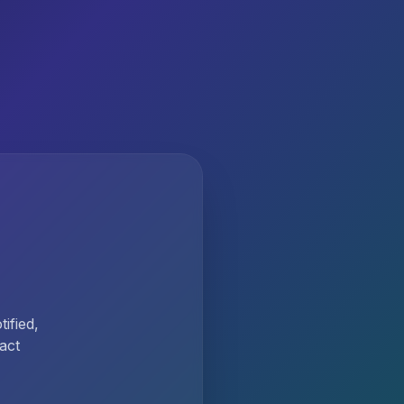
ified,
act