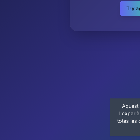
Try a
Aquest 
l'experiè
totes les