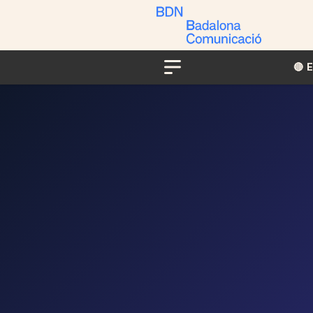
🔴​​
Menu