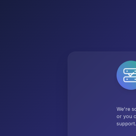
We're so
or you c
support.