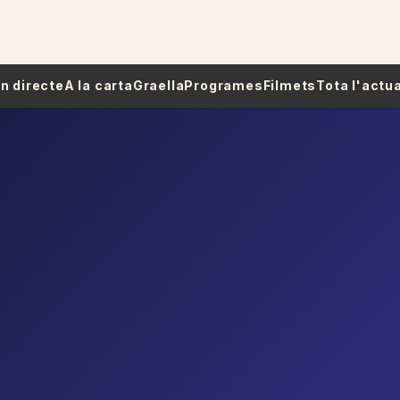
 En directe
A la carta
Graella
Programes
Filmets
Tota l'actua