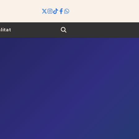
Search
litat