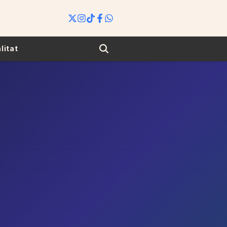
Search
litat