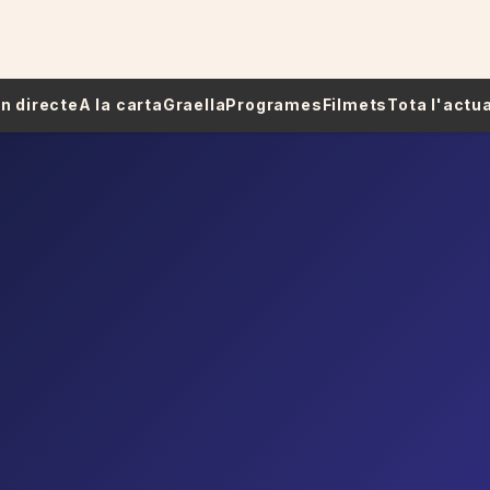
 En directe
A la carta
Graella
Programes
Filmets
Tota l'actua