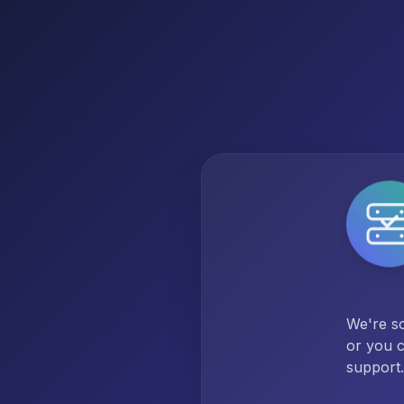
We're so
or you c
support.