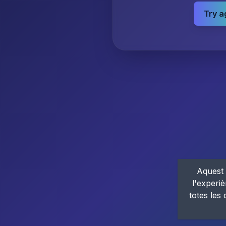
Try a
Aquest 
l'experiè
totes les