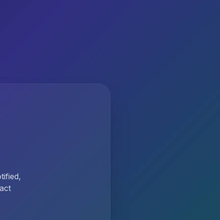
ified,
act