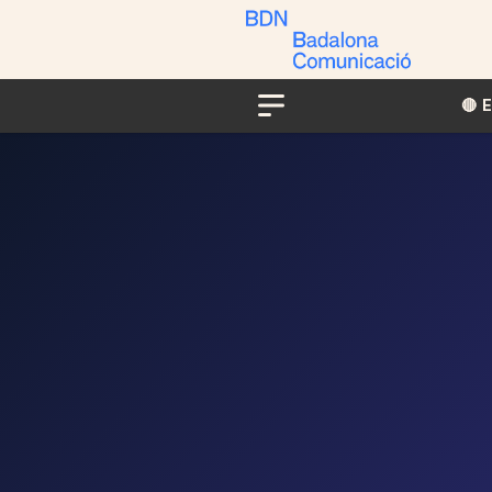
🔴​​
Menu