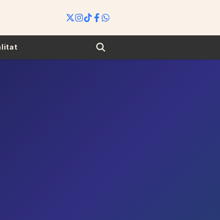
Search
litat