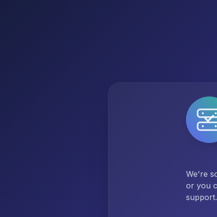
We're so
or you c
support.