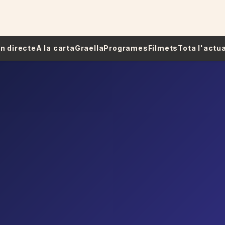
 En directe
A la carta
Graella
Programes
Filmets
Tota l'actua