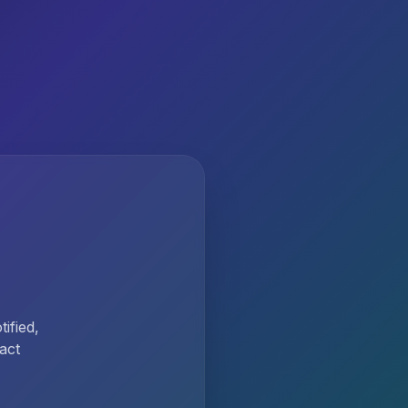
ified,
act