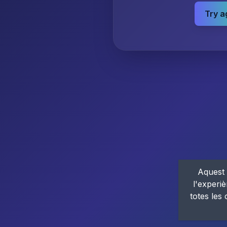
Try a
Aquest 
l'experiè
totes les