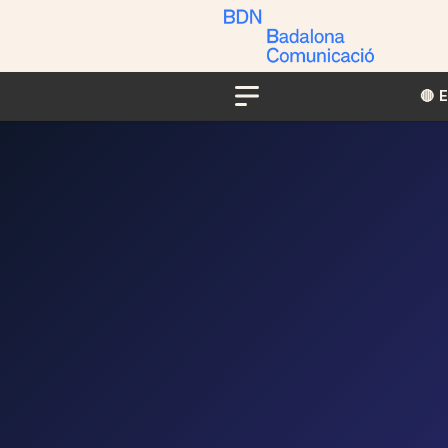
🔴​​
Menu