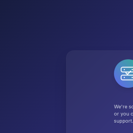
We're so
or you c
support.