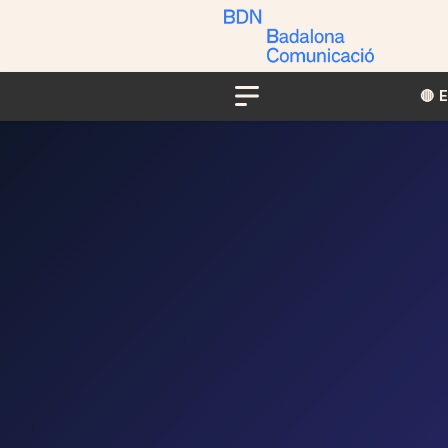
🔴​​
Menu