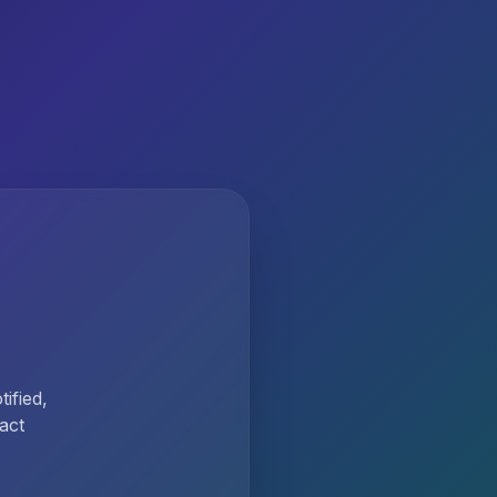
ified,
act