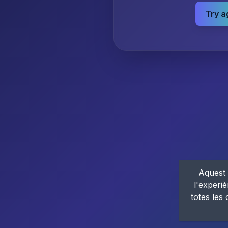
Try a
Aquest 
l'experiè
totes les