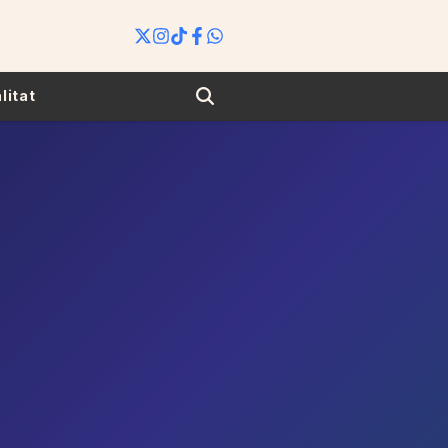
Search
litat