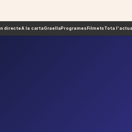
 En directe
A la carta
Graella
Programes
Filmets
Tota l'actua