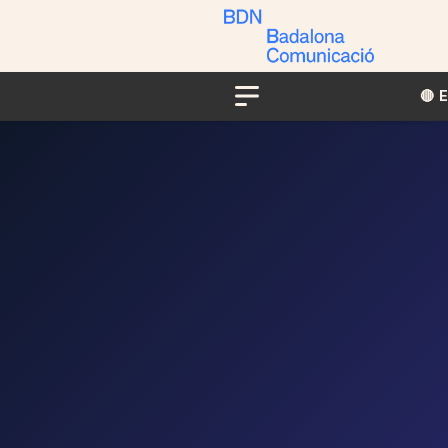
🔴​​
Menu