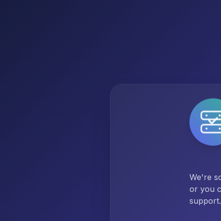
We're so
or you c
support.