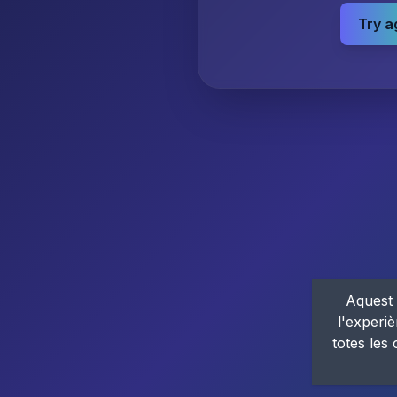
Try a
Aquest 
l'experiè
totes les