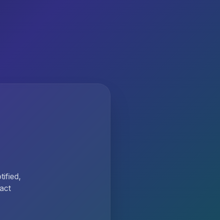
ified,
act