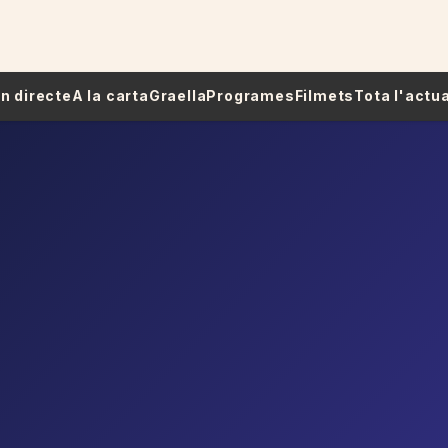
 En directe
A la carta
Graella
Programes
Filmets
Tota l'actua