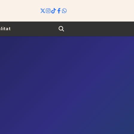
Search
litat