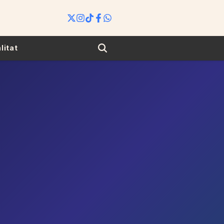
Search
litat