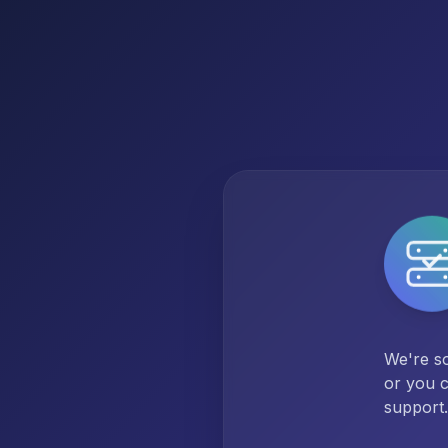
We're so
or you c
support.