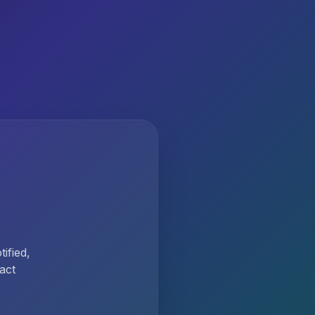
ified,
act