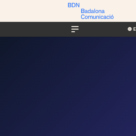
🔴​​
Menu