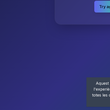
Try a
Aquest 
l'experiè
totes les