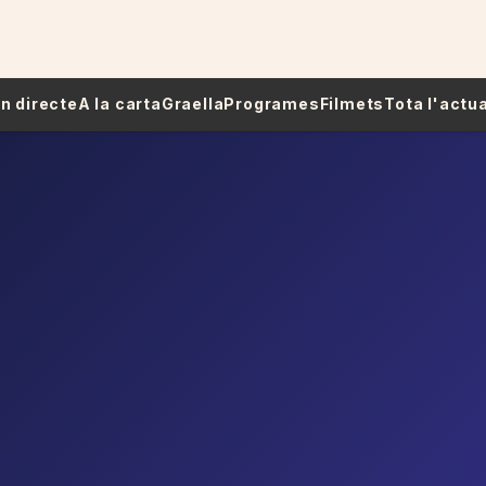
 En directe
A la carta
Graella
Programes
Filmets
Tota l'actua