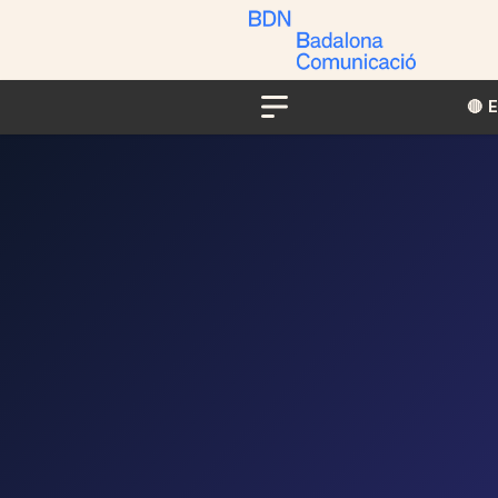
🔴​​
Menu