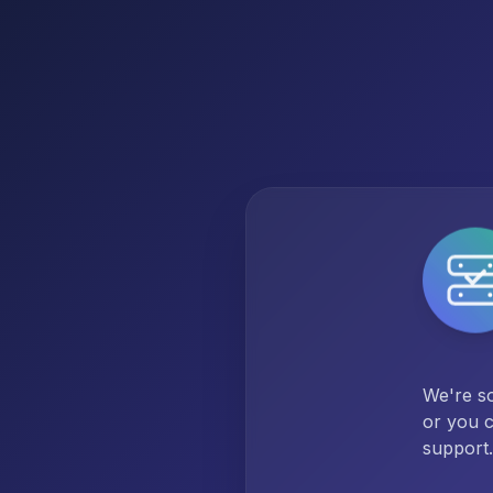
We're so
or you c
support.