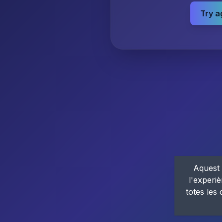
Try a
Aquest 
l'experiè
totes les