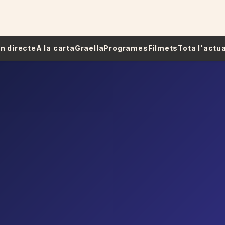
 En directe
A la carta
Graella
Programes
Filmets
Tota l'actua