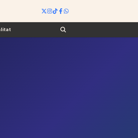
Search
litat