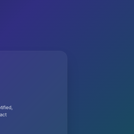
ified,
act