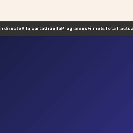
 En directe
A la carta
Graella
Programes
Filmets
Tota l'actua