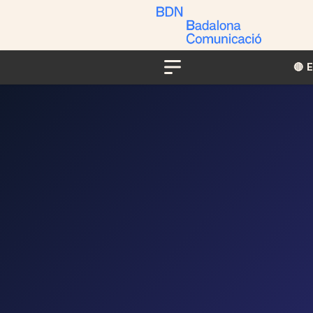
🔴​​
Menu