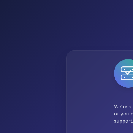
We're so
or you c
support.