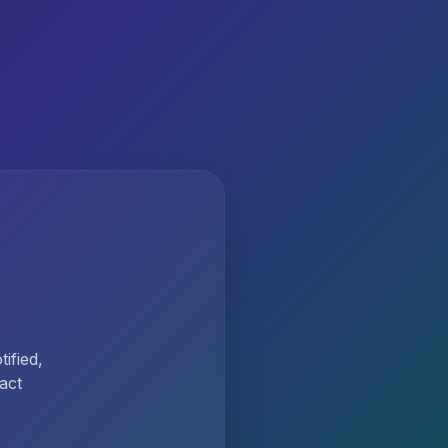
ified,
act