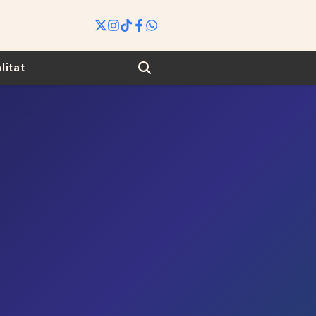
Search
litat