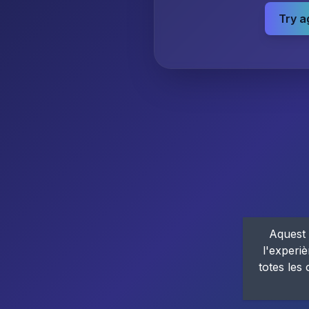
Try a
Aquest 
l'experiè
totes les