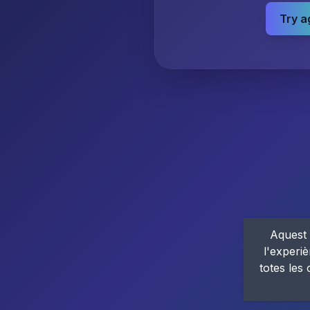
Try a
Aquest 
l'experiè
totes les