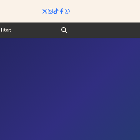
Search
litat