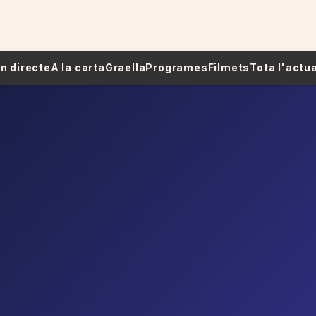
 En directe
A la carta
Graella
Programes
Filmets
Tota l'actua