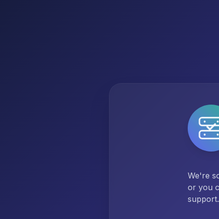
We're so
or you c
support.