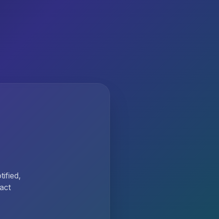
ified,
act