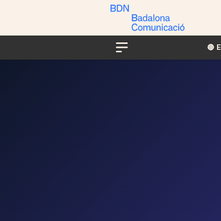
🔴​​
Menu