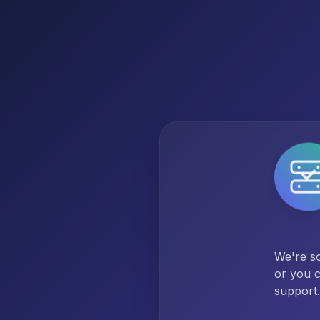
We're so
or you c
support.