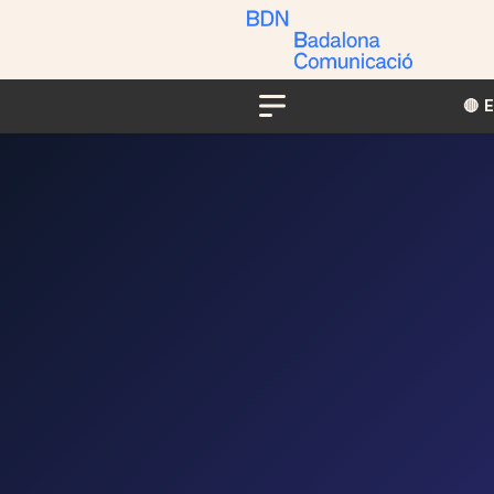
🔴​​
Menu