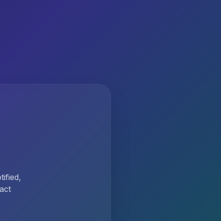
ified,
act