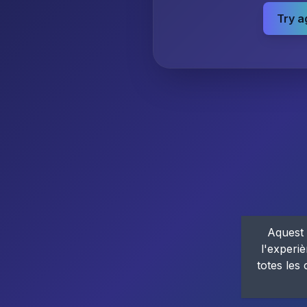
Try a
Aquest 
l'experiè
totes les