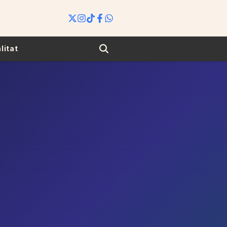
Search
litat