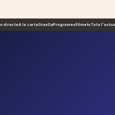
 En directe
A la carta
Graella
Programes
Filmets
Tota l'actua