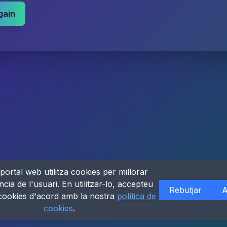
gain
portal web utilitza cookies per millorar
ncia de l'usuari. En utilitzar-lo, accepteu
Rebutjar
A
 cookies d'acord amb la nostra
política de
cookies
.