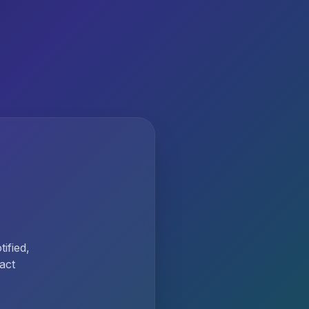
ified,
act