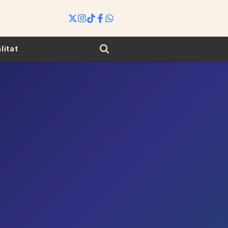
Search
litat