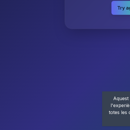
Try a
Aquest 
l'experiè
totes les