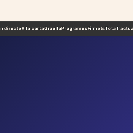
 En directe
A la carta
Graella
Programes
Filmets
Tota l'actua