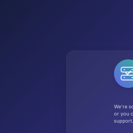
We're so
or you c
support.