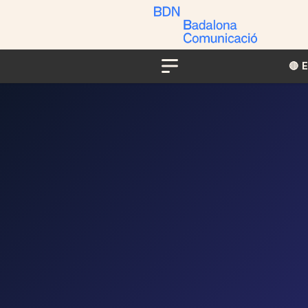
🔴​​
Menu