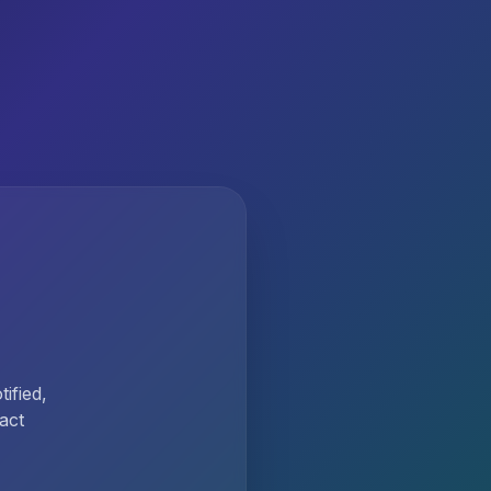
ified,
act