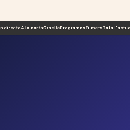
 En directe
A la carta
Graella
Programes
Filmets
Tota l'actua