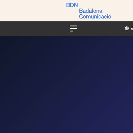
🔴​​
Menu