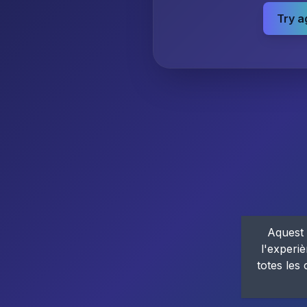
Try a
Aquest 
l'experiè
totes les