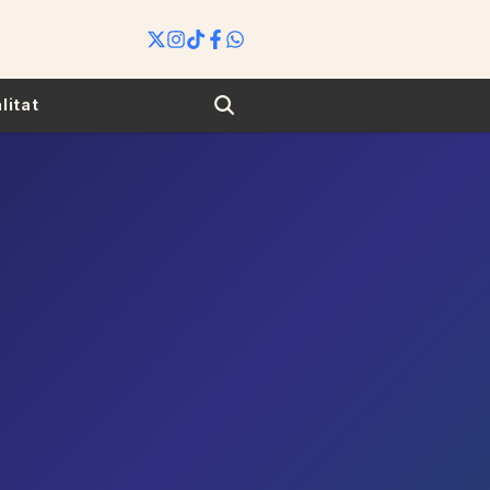
Search
litat