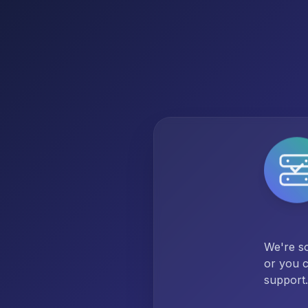
We're so
or you c
support.