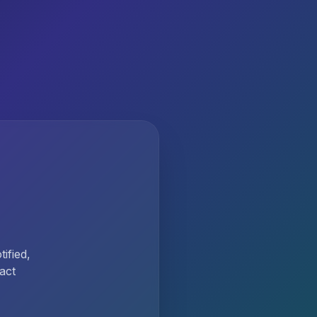
ified,
act