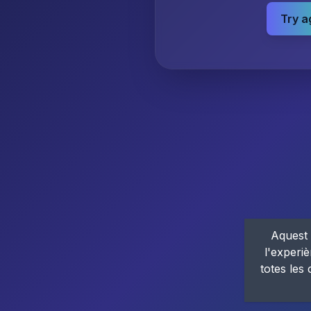
Try a
Aquest 
l'experiè
totes les