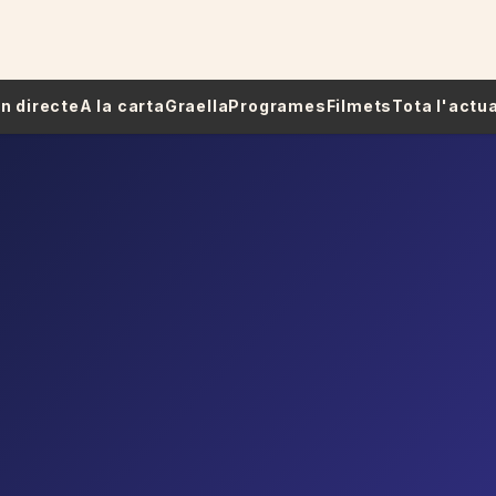
 En directe
A la carta
Graella
Programes
Filmets
Tota l'actua