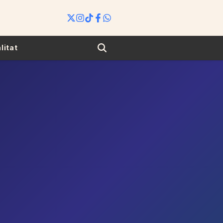
Search
litat