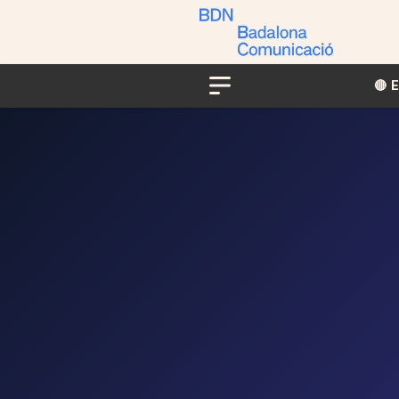
🔴​​
Menu