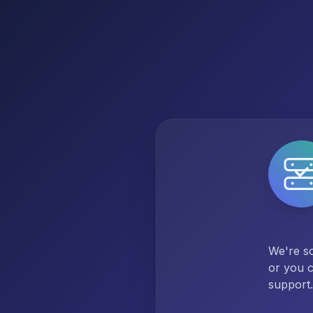
We're so
or you c
support.