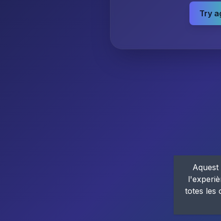
Try a
Aquest 
l'experiè
totes les