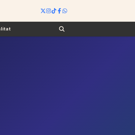
Search
litat