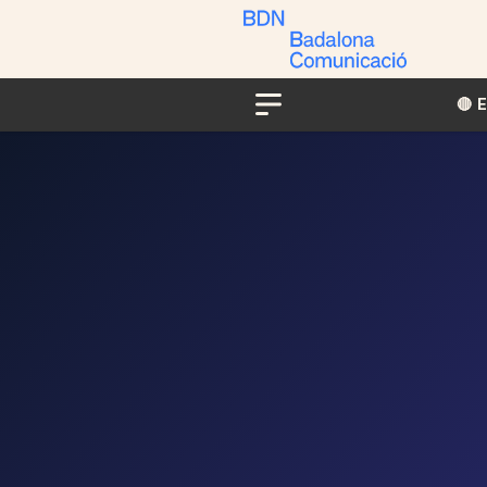
🔴​​
Menu