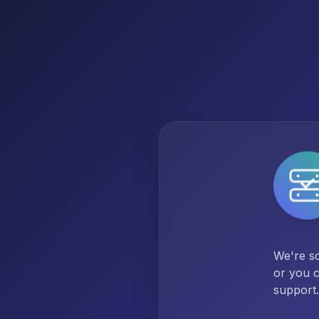
We're so
or you c
support.