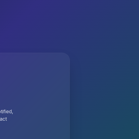
ified,
act