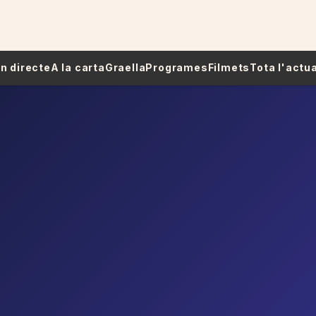
 En directe
A la carta
Graella
Programes
Filmets
Tota l'actua