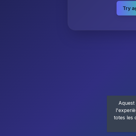
Try a
Aquest 
l'experiè
totes les