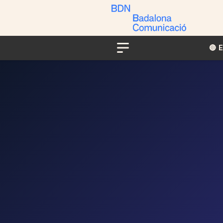
🔴​​
Menu