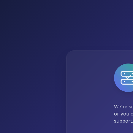
We're so
or you c
support.