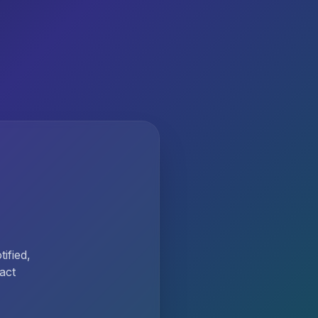
ified,
act