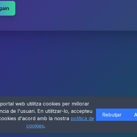
gain
portal web utilitza cookies per millorar
ncia de l'usuari. En utilitzar-lo, accepteu
Rebutjar
A
 cookies d'acord amb la nostra
política de
cookies
.