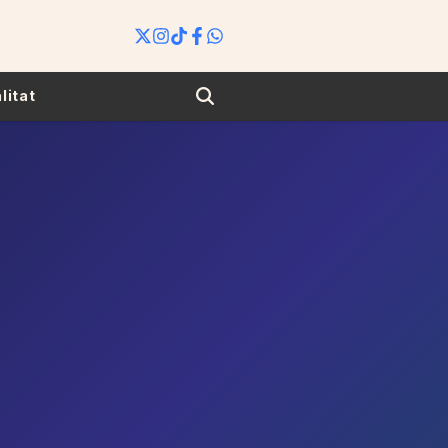
Search
litat