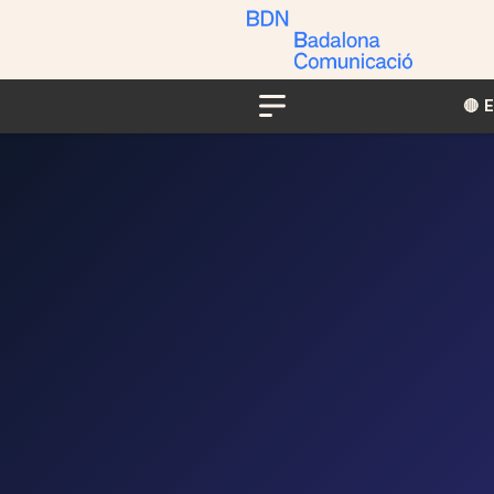
🔴​​
Menu