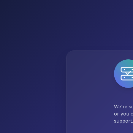
We're so
or you c
support.