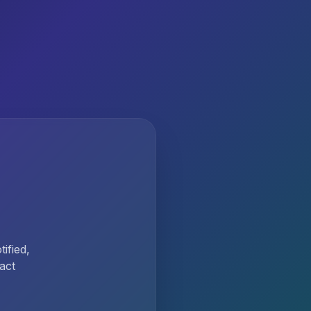
ified,
act