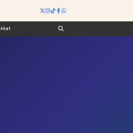
Search
litat