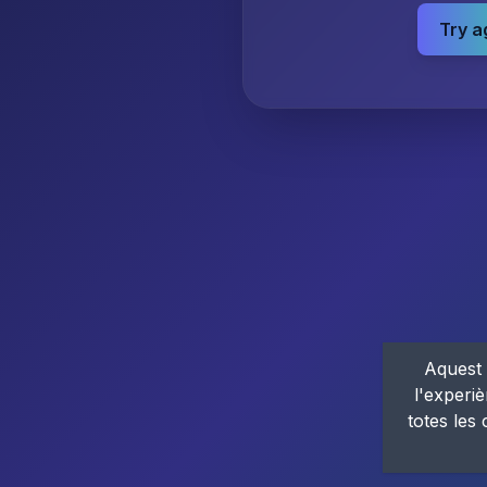
Try a
Aquest 
l'experiè
totes les