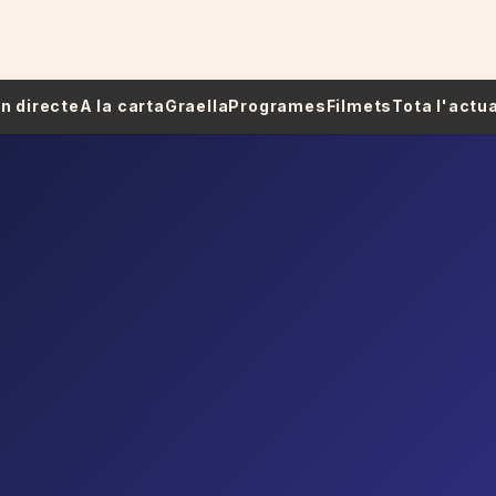
 En directe
A la carta
Graella
Programes
Filmets
Tota l'actua