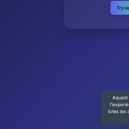
Try a
Aquest 
l'experiè
totes les