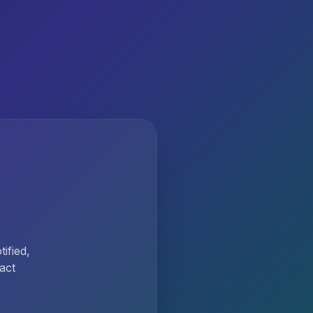
ified,
act