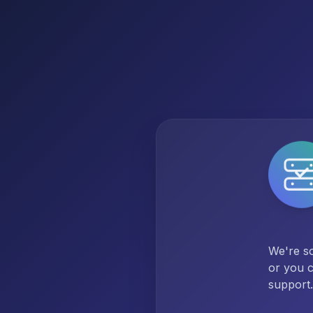
We're so
or you c
support.