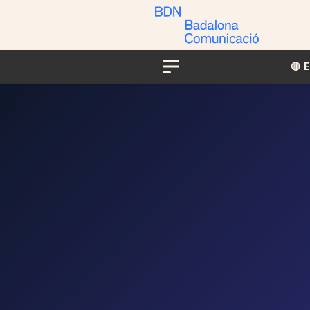
🔴​​
Menu