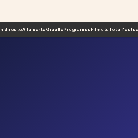
 En directe
A la carta
Graella
Programes
Filmets
Tota l'actua