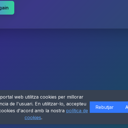
gain
portal web utilitza cookies per millorar
ncia de l'usuari. En utilitzar-lo, accepteu
Rebutjar
A
 cookies d'acord amb la nostra
política de
cookies
.