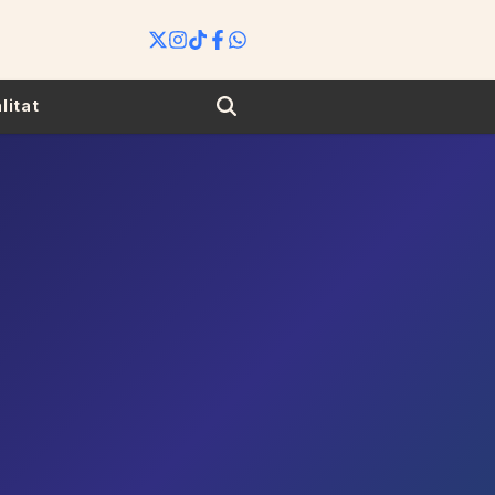
Search
litat