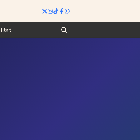
Search
litat