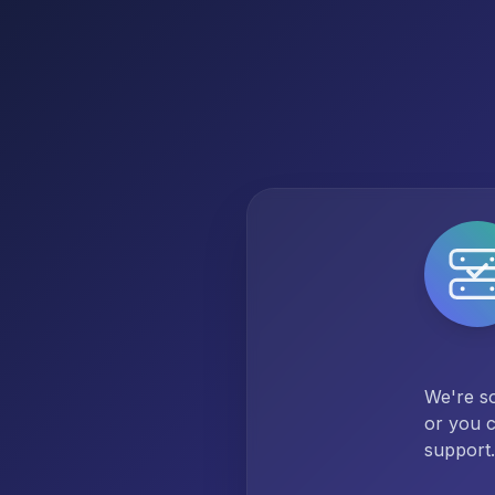
We're so
or you c
support.