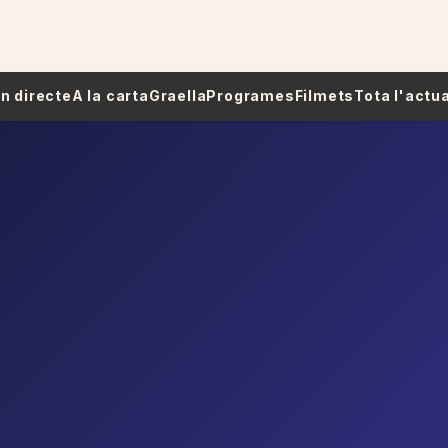
 En directe
A la carta
Graella
Programes
Filmets
Tota l'actua