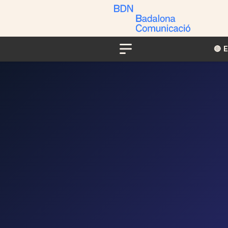
🔴​​
Menu