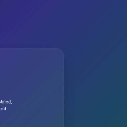
ified,
act