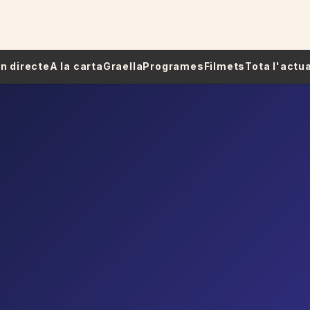
 En directe
A la carta
Graella
Programes
Filmets
Tota l'actua