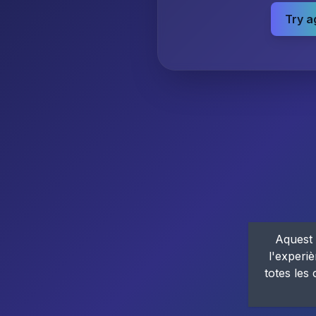
Try a
Aquest 
l'experiè
totes les