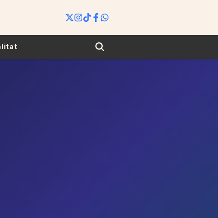
Search
litat