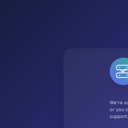
We're so
or you c
support.