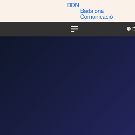
🔴​​
Menu