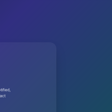
ified,
act