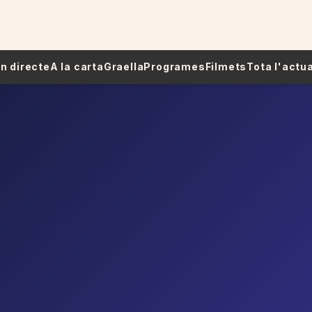
 En directe
A la carta
Graella
Programes
Filmets
Tota l'actua