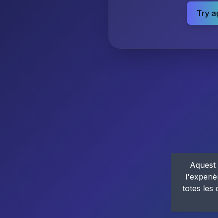
Try a
Aquest 
l'experiè
totes les