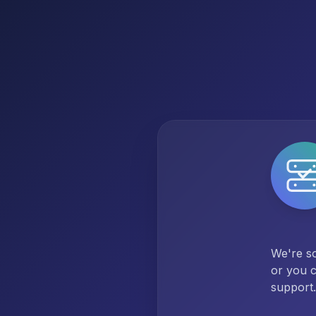
We're so
or you c
support.