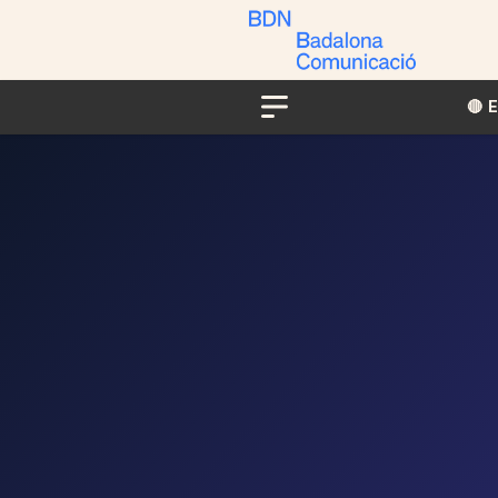
🔴​​
Menu