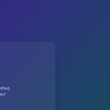
ified,
act