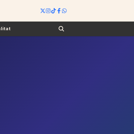
Search
litat