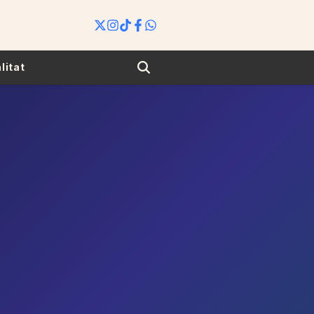
Search
litat