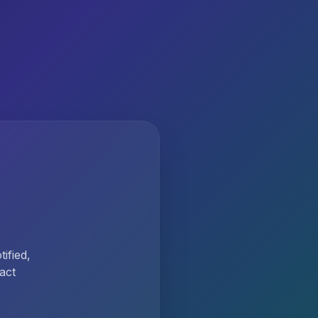
ified,
act