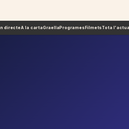
 En directe
A la carta
Graella
Programes
Filmets
Tota l'actua