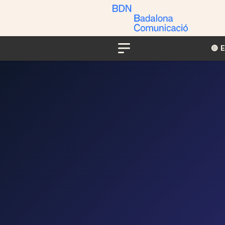
🔴​​
Menu