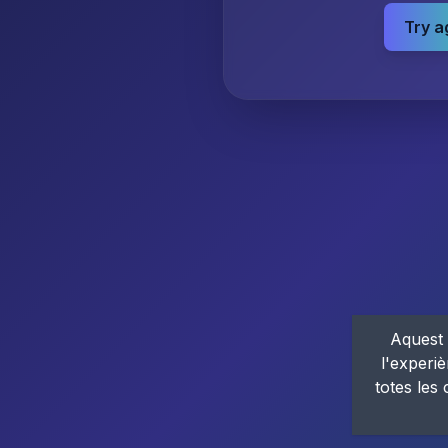
Try a
Aquest 
l'experiè
totes les