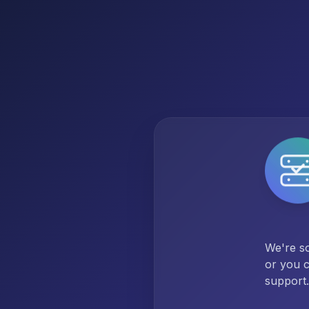
We're so
or you c
support.