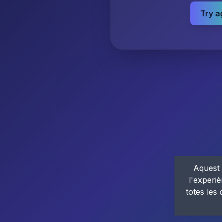
Try a
Aquest 
l'experiè
totes les