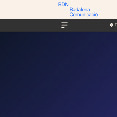
🔴​​
Menu