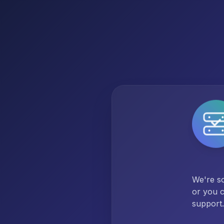
We're so
or you c
support.