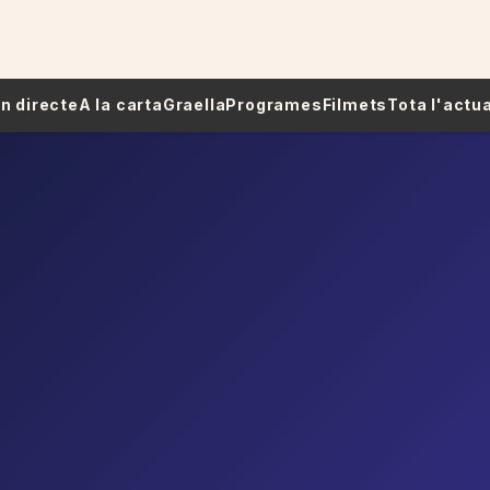
 En directe
A la carta
Graella
Programes
Filmets
Tota l'actua