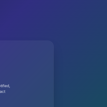
ified,
act