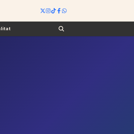
Search
litat