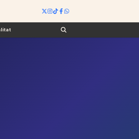
Search
litat