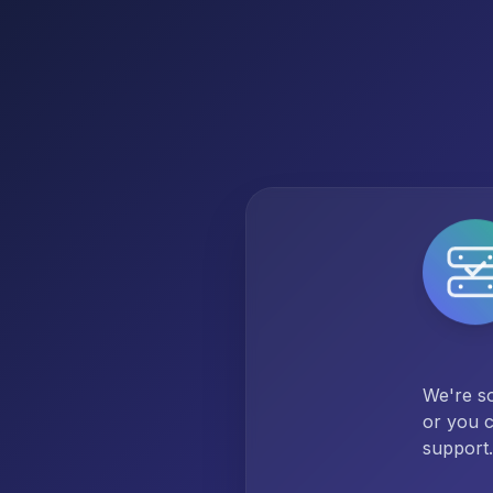
We're so
or you c
support.