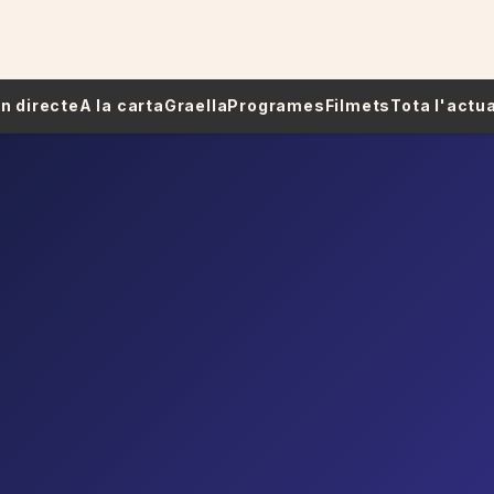
 En directe
A la carta
Graella
Programes
Filmets
Tota l'actua