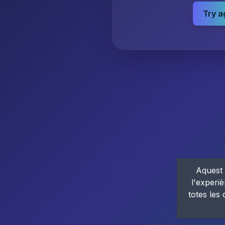
Try a
Aquest 
l'experiè
totes les