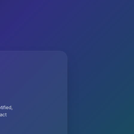
ified,
act