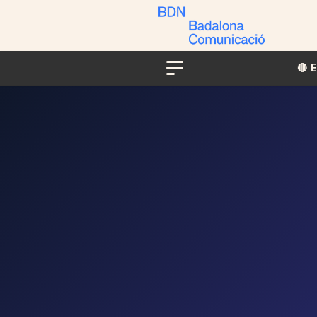
🔴​​
Menu